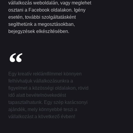
vállalkozás weboldalán, vagy meglehet
osztani a Facebook oldalakon. Igény
esetén, további szolgáltatásként
segíthetünk a megosztásokban,
bejegyzések elkészítésében.
Egy kreatív reklámfilmmel könnyen
felhívhatjuk vállalkozásunkra a
figyelmet a közösségi oldalakon, rövid
idő alatt bevételnövekedést
tapasztalhatunk. Egy szép karácsonyi
ajándék, mely könnyebbé teszi a
vállalkozást a következő évben!