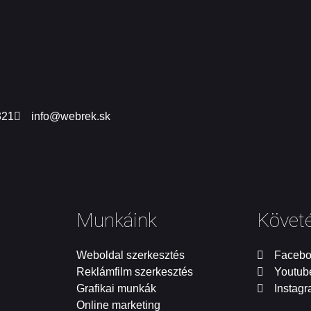
321
info@webrek.sk
Munkáink
Követ
Weboldal szerkesztés
Faceb
Reklámfilm szerkesztés
Youtub
Grafikai munkák
Instag
Online marketing