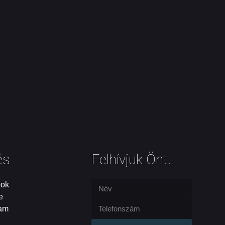
és
Felhívjuk Önt!
ook
e
ram